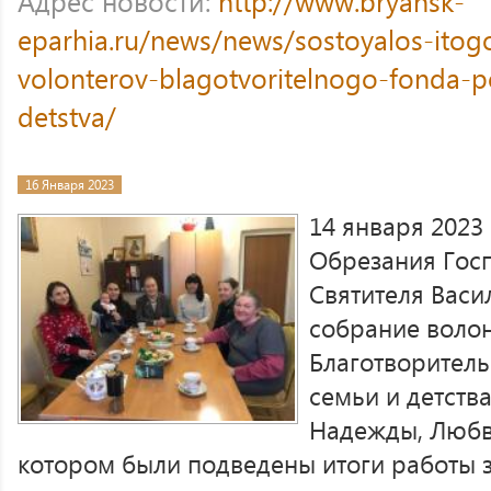
Адрес новости:
http://www.bryansk-
eparhia.ru/news/news/sostoyalos-itog
volonterov-blagotvoritelnogo-fonda-p
detstva/
16 Января 2023
14 января 2023 
Обрезания Госп
Святителя Васи
собрание воло
Благотворител
семьи и детства
Надежды, Любви
котором были подведены итоги работы з