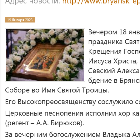
Адрес новости:
http://www.bryansk-e
19 Января 2023
Вечером 18 янв
праздника Свят
Крещения Госпо
Иисуса Христа,
Севский Алекс
бдение в Брян
Соборе во Имя Святой Троицы.
Его Высокопреосвященству сослужило с
Церковные песнопения исполнил хор к
(регент – А.А. Бирюков).
За вечерним богослужением Владыка А