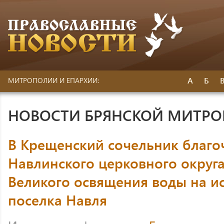
А
Б
МИТРОПОЛИИ И ЕПАРХИИ:
НОВОСТИ БРЯНСКОЙ МИТР
В Крещенский сочельник благ
Навлинского церковного округ
Великого освящения воды на и
поселка Навля