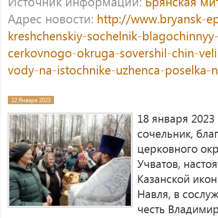
Источник информации:
Брянская ми
Адрес новости:
http://www.bryansk-e
kreshchenskiy-sochelnik-blagochinnyy
cerkovnogo-okruga-sovershil-chin-vel
vody-na-istochnike-uzhenca-poselka-n
22 Января 2023
18 января 2023
сочельник, бла
церковного ок
Учватов, настоя
Казанской икон
Навля, в сослу
честь Владими