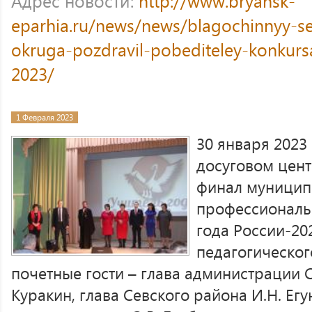
Адрес новости:
http://www.bryansk-
eparhia.ru/news/news/blagochinnyy-
okruga-pozdravil-pobediteley-konkursa
2023/
1 Февраля 2023
30 января 2023 
досуговом цент
финал муницип
профессиональ
года России-20
педагогическог
почетные гости – глава администрации С
Куракин, глава Севского района И.Н. Егу