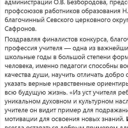
администрации О.В. Безбородова, предс
профсоюзов работников образования Н.В
благочинный Севского церковного окру
Сафронов.
Поздравляя финалистов конкурса, благо
профессия учителя — одна из важнейших
школьные годы в большой степени фор
человека, именно педагоги способны во
качества души, научить отличать добро о
указать верные нравственные ориентиры
всю будущую жизнь. «Из уст учителя реб
уникальном духовном и культурном насл
учителе он видит пример для подражани
мотивации для освоения новых знаний.
всегда оставаться добрым примером для