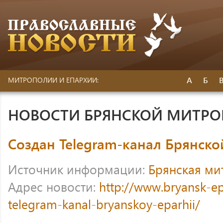
А
Б
МИТРОПОЛИИ И ЕПАРХИИ:
НОВОСТИ БРЯНСКОЙ МИТР
Создан Telegram-канал Брянско
Источник информации:
Брянская ми
Адрес новости:
http://www.bryansk-e
telegram-kanal-bryanskoy-eparhii/