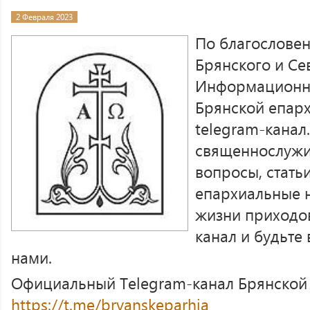
2 Февраля 2023
По благослове
Брянского и Се
Информационно
Брянской епарх
telegram-канал
священнослужи
вопросы, стать
епархиальные 
жизни приходо
канал и будьте 
нами.
Официальный Telegram-канал Брянской
https://t.me/bryanskeparhia