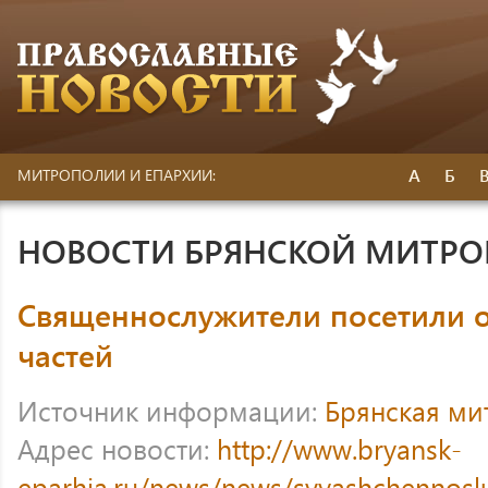
А
Б
МИТРОПОЛИИ И ЕПАРХИИ:
НОВОСТИ БРЯНСКОЙ МИТР
Священнослужители посетили о
частей
Источник информации:
Брянская ми
Адрес новости:
http://www.bryansk-
eparhia.ru/news/news/svyashchennosluz