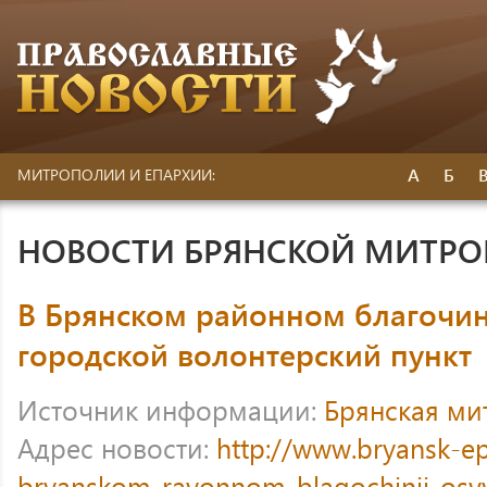
А
Б
МИТРОПОЛИИ И ЕПАРХИИ:
НОВОСТИ БРЯНСКОЙ МИТР
В Брянском районном благочин
городской волонтерский пункт
Источник информации:
Брянская ми
Адрес новости:
http://www.bryansk-ep
bryanskom-rayonnom-blagochinii-osvy