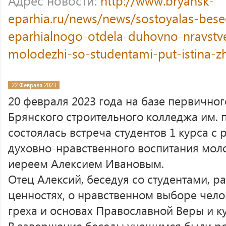
Адрес новости:
http://www.bryansk-
eparhia.ru/news/news/sostoyalas-bese
eparhialnogo-otdela-duhovno-nravstv
molodezhi-so-studentami-put-istina-zh
22 Февраля 2023
20 февраля 2023 года на базе первично
Брянского строительного колледжа им. п
состоялась встреча студентов 1 курса с
духовно-нравственного воспитания мол
иереем Алексием Ивановым.
Отец Алексий, беседуя со студентами, 
ценностях, о нравственном выборе чел
греха и основах Православной Веры и к
В завершение беседы учащимся были р