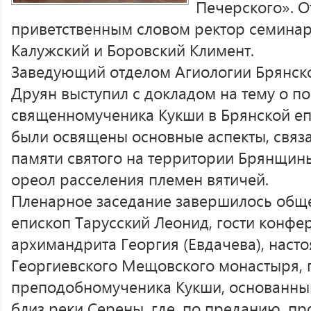
Печерского». 
приветственным словом ректор семина
Калужский и Боровский Климент.
Заведующий отделом Агиологии Брянско
Друян выступил с докладом на тему о п
священномученика Кукши в Брянской еп
были освящены основные аспекты, связ
памяти святого на территории Брянщины
ореол расселения племен вятичей.
Пленарное заседание завершилось обще
епископ Тарусский Леонид, гости конфе
архимандрита Георгия (Евдачева), насто
Георгиевского Мещовского монастыря, п
преподобномученика Кукши, основанный 
близ реки Серены, где, по преданию, пр