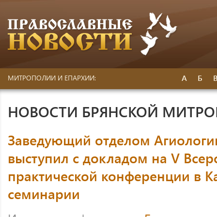
А
Б
МИТРОПОЛИИ И ЕПАРХИИ:
НОВОСТИ БРЯНСКОЙ МИТР
Заведующий отделом Агиологи
выступил с докладом на V Всер
практической конференции в К
семинарии