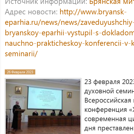
Источник информации:
Брянская ми
Адрес новости:
http://www.bryansk-
eparhia.ru/news/news/zaveduyushchiy-
bryanskoy-eparhii-vystupil-s-doklado
nauchno-prakticheskoy-konferencii-v
seminarii/
26 Февраля 2023
23 февраля 202
духовной семин
Всероссийская 
конференция «
современная ци
дня преставле