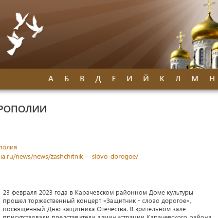
А
Б
В
Д
Е
И
Й
К
Л
М
Н
ТРОПОЛИИ
полия
ia.ru/news/news/zashchitnik---slovo-dorogoe/
23 февраля 2023 года в Карачевском районном Доме культуры
прошел торжественный концерт «Защитник - слово дорогое»,
посвященный Дню защитника Отечества. В зрительном зале
присутствовали представители администрации Карачевского района,