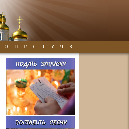
О
П
Р
С
Т
У
Ч
З