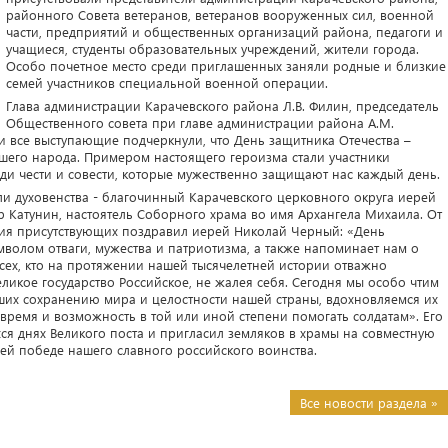
районного Совета ветеранов, ветеранов вооруженных сил, военной
части, предприятий и общественных организаций района, педагоги и
учащиеся, студенты образовательных учреждений, жители города.
Особо почетное место среди приглашенных заняли родные и близкие
семей участников специальной военной операции.
Глава администрации Карачевского района Л.В. Филин, председатель
Общественного совета при главе администрации района А.М.
 и все выступающие подчеркнули, что День защитника Отечества –
шего народа. Примером настоящего героизма стали участники
ди чести и совести, которые мужественно защищают нас каждый день.
ли духовенства - благочинный Карачевского церковного округа иерей
 Катунин, настоятель Соборного храма во имя Архангела Михаила. От
ния присутствующих поздравил иерей Николай Черный: «День
мволом отваги, мужества и патриотизма, а также напоминает нам о
всех, кто на протяжении нашей тысячелетней истории отважно
икое государство Российское, не жалея себя. Сегодня мы особо чтим
ших сохранению мира и целостности нашей страны, вдохновляемся их
 время и возможность в той или иной степени помогать солдатам». Его
днях Великого поста и пригласил земляков в храмы на совместную
ей победе нашего славного российского воинства.
Все новости раздела »