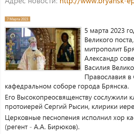
Адрес новости:
http://www.bryansk-ep
7 Марта 2023
5 марта 2023 г
Великого поста
митрополит Бря
Александр сов
Василия Велико
Православия в
кафедральном соборе города Брянска.
Его Высокопреосвященству сослужили 
протоиерей Сергий Рысин, клирики иер
Церковные песнопения исполнил хор к
(регент - А.А. Бирюков).