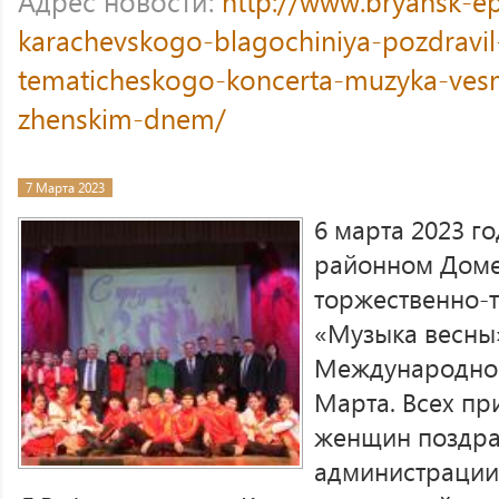
Адрес новости:
http://www.bryansk-epa
karachevskogo-blagochiniya-pozdravil-
tematicheskogo-koncerta-muzyka-ve
zhenskim-dnem/
7 Марта 2023
6 марта 2023 г
районном Доме
торжественно-
«Музыка весны
Международно
Марта. Всех пр
женщин поздра
администрации