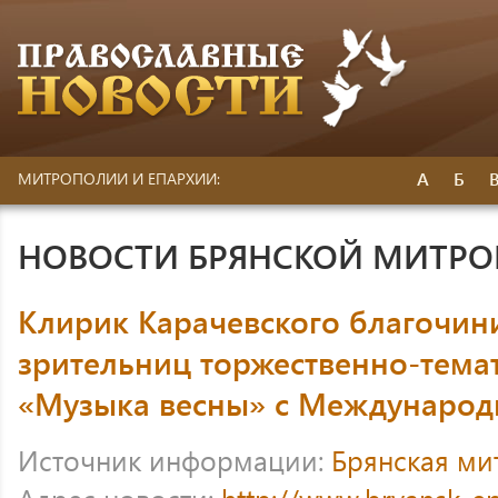
А
Б
МИТРОПОЛИИ И ЕПАРХИИ:
НОВОСТИ БРЯНСКОЙ МИТР
Клирик Карачевского благочин
зрительниц торжественно-тема
«Музыка весны» с Междунаро
Источник информации:
Брянская ми