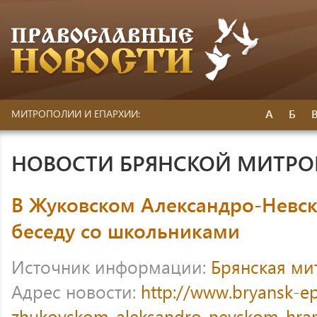
А
Б
МИТРОПОЛИИ И ЕПАРХИИ:
НОВОСТИ БРЯНСКОЙ МИТР
В Жуковском Александро-Невс
беседу со школьниками
Источник информации:
Брянская ми
Адрес новости:
http://www.bryansk-e
zhukovskom-aleksandro-nevskom-hram