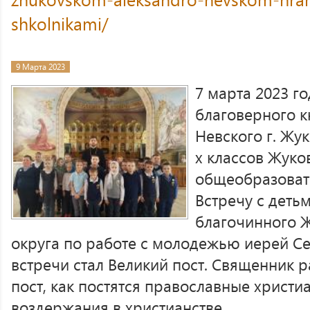
shkolnikami/
9 Марта 2023
7 марта 2023 г
благоверного к
Невского г. Жу
х классов Жуко
общеобразова
Встречу с дет
благочинного 
округа по работе с молодежью иерей Се
встречи стал Великий пост. Священник р
пост, как постятся православные христиа
воздержания в христианстве.