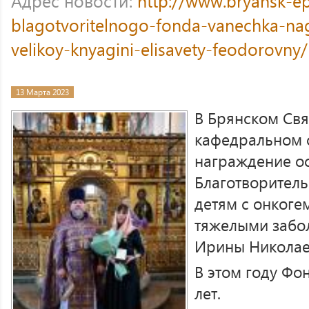
Адрес новости:
http://www.bryansk-ep
blagotvoritelnogo-fonda-vanechka-n
velikoy-knyagini-elisavety-feodorovny/
13 Марта 2023
В Брянском Св
кафедральном 
награждение ос
Благотворител
детям с онкоге
тяжелыми забо
Ирины Николае
В этом году Фо
лет.