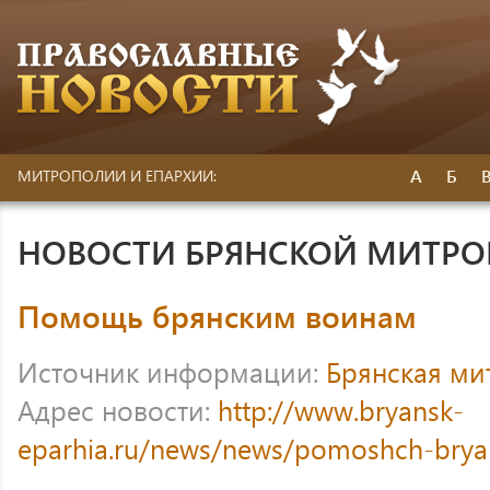
А
Б
МИТРОПОЛИИ И ЕПАРХИИ:
НОВОСТИ БРЯНСКОЙ МИТР
Помощь брянским воинам
Источник информации:
Брянская ми
Адрес новости:
http://www.bryansk-
eparhia.ru/news/news/pomoshch-brya