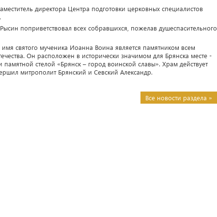
аместитель директора Центра подготовки церковных специалистов
.
Рысин поприветствовал всех собравшихся, пожелав душеспасительного
 имя святого мученика Иоанна Воина является памятником всем
чества. Он расположен в исторически значимом для Брянска месте -
 памятной стелой «Брянск – город воинской славы». Храм действует
вершил митрополит Брянский и Севский Александр.
Все новости раздела »