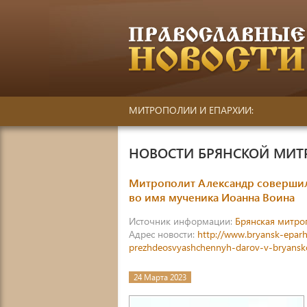
МИТРОПОЛИИ И ЕПАРХИИ:
НОВОСТИ БРЯНСКОЙ МИ
Митрополит Александр соверши
во имя мученика Иоанна Воина
Источник информации:
Брянская митро
Адрес новости:
http://www.bryansk-eparhi
prezhdeosvyashchennyh-darov-v-bryans
24 Марта 2023