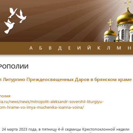
А
Б
В
Д
Е
И
Й
К
Л
М
Н
ТРОПОЛИИ
л Литургию Преждеосвященных Даров в брянском храме
полия
a.ru/news/news/mitropolit-aleksandr-sovershil-liturgiyu-
kom-hrame-vo-imya-muchenika-ioanna-voina/
24 марта 2023 года, в пятницу 4-й седмицы Крестопоклонной недели