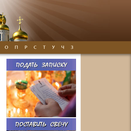
О
П
Р
С
Т
У
Ч
З