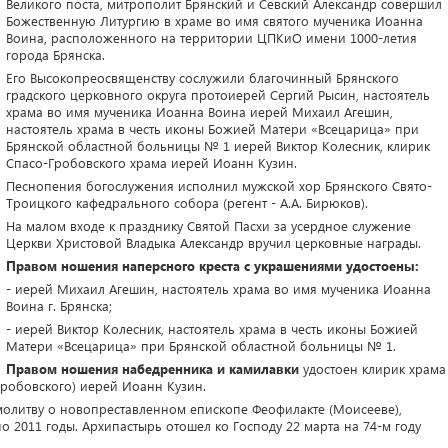
Великого поста, митрополит Брянский и Севский Александр совершил
Божественную Литургию в храме во имя святого мученика Иоанна
Воина, расположенного на территории ЦПКиО имени 1000-летия
города Брянска.
Его Высокопреосвященству сослужили благочинный Брянского
градского церковного округа протоиерей Сергий Рысин, настоятель
храма во имя мученика Иоанна Воина иерей Михаил Агешин,
настоятель храма в честь иконы Божией Матери «Всецарица» при
Брянской областной больницы № 1 иерей Виктор Колесник, клирик
Спасо-Гробовского храма иерей Иоанн Кузин.
Песнопения богослужения исполнил мужской хор Брянского Свято-
Троицкого кафедрального собора (регент - А.А. Бирюков).
На малом входе к празднику Святой Пасхи за усердное служение
Церкви Христовой Владыка Александр вручил церковные награды.
Правом ношения наперсного креста с украшениями удостоены:
- иерей Михаил Агешин, настоятель храма во имя мученика Иоанна
Воина г. Брянска;
- иерей Виктор Колесник, настоятель храма в честь иконы Божией
Матери «Всецарица» при Брянской областной больницы № 1.
Правом ношения набедренника и камилавки
удостоен клирик храма
Гробовского) иерей Иоанн Кузин.
молитву о новопреставленном епископе Феофилакте (Моисееве),
о 2011 годы. Архипастырь отошел ко Господу 22 марта на 74-м году