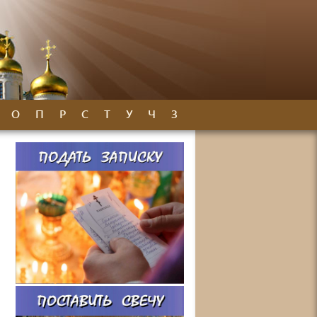
О
П
Р
С
Т
У
Ч
З