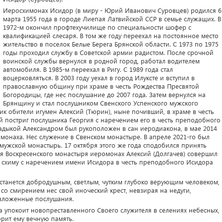
Иеросхимонах Исидор (в миру - Юрий Иванович Суровцев) родился 6
марта 1955 года в городе Лиепая Латвийской ССР в семье служащих. В
1972-м окончил профтехучилище по специальности шофер с
квалификацией слесаря. В том же году переехал на постоянное место
жительство в поселок Белые Берега Брянской области. С 1973 по 1975
годы проходил службу в Советской армии радистом. После срочной
воинской службы вернулся в родной город, работал водителем
автомобиля. В 1985-м переехал в Ригу. С 1989 года стал
воцерковляться. В 2003 году уехал в город Илуксте и вступил в
православную общину при храме в честь Рождества Пресвятой
Богородицы, где нес послушание до 2007 года. Затем вернулся на
Брянщину и стал послушником Свенского Успенского мужского
ик обители игумен Алексий (Тюрин), ныне почивший, в храме в честь
 постриг послушника Георгия с наречением его в честь преподобного
ладыкой Александром был рукоположен в сан иеродиакона, в мае 2014
ромонаха. Нес служение в Свенском монастыре. В апреле 2021-го был
мужской монастырь. 17 октября этого же года сподобился принять
еля Воскресенского монастыря иеромонах Алексий (Долгачев) совершил
 схиму с наречением имени Исидора в честь преподобного Исидора
станется добродушным, светлым, чутким глубоко верующим человеком,
о смирением нес свой иноческий крест, невзирая на недуги,
озложенные послушания.
а упокоит новопреставленного Своего служителя в селениях небесных,
рит ему вечную память.