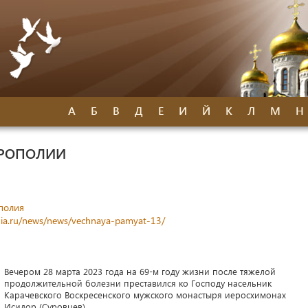
А
Б
В
Д
Е
И
Й
К
Л
М
Н
ТРОПОЛИИ
полия
hia.ru/news/news/vechnaya-pamyat-13/
Вечером 28 марта 2023 года на 69-м году жизни после тяжелой
продолжительной болезни преставился ко Господу насельник
Карачевского Воскресенского мужского монастыря иеросхимонах
Исидор (Суровцев).