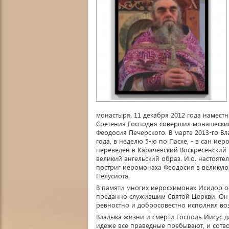
монастыря. 11 декабря 2012 года наместн
Сретения Господня совершил монашеский
Феодосия Печерского. В марте 2013-го В
года, в неделю 5-ю по Пасхе, - в сан ие
переведен в Карачевский Воскресенский 
великий ангельский образ. И.о. настоят
постриг иеромонаха Феодосия в великую
Пелусиота.
В памяти многих иеросхимонах Исидор о
преданно служившим Святой Церкви. Он с
ревностно и добросовестно исполнял в
Владыка жизни и смерти Господь Иисус д
идеже все праведные пребывают, и сотво