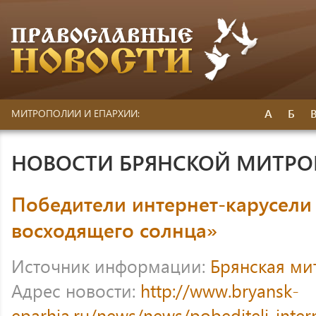
А
Б
МИТРОПОЛИИ И ЕПАРХИИ:
НОВОСТИ БРЯНСКОЙ МИТР
Победители интернет-карусели
восходящего солнца»
Источник информации:
Брянская ми
Адрес новости:
http://www.bryansk-
eparhia.ru/news/news/pobediteli-intern