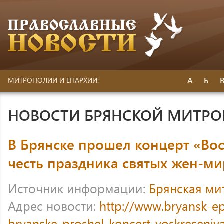
А
Б
МИТРОПОЛИИ И ЕПАРХИИ:
НОВОСТИ БРЯНСКОЙ МИТР
В Брянске прошел концерт «Вос
честь праздника святых жен-м
Источник информации:
Брянская ми
Адрес новости:
http://www.bryansk-e
bryanske-proshel-koncert-voskreseniy