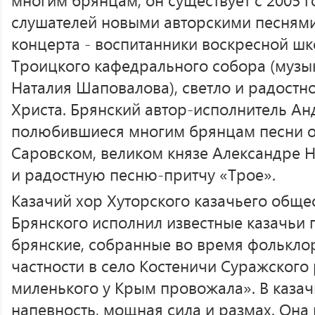
слушателей новыми авторскими песнями
концерта - воспитанники воскресной шк
Троицкого кафедрального собора (музы
Наталия Шаповалова), светло и радостн
Христа. Брянский автор-исполнитель А
полюбившиеся многим брянцам песни 
Саровском, великом князе Александре 
и радостную песню-притчу «Трое».
Казачий хор Хуторского казачьего общес
Брянского исполнил известные казачьи 
брянские, собранные во время фолькло
частности в село Костеничи Суражского 
миленького у Крым провожала». В казач
напевность, мощная сила и размах. Она и