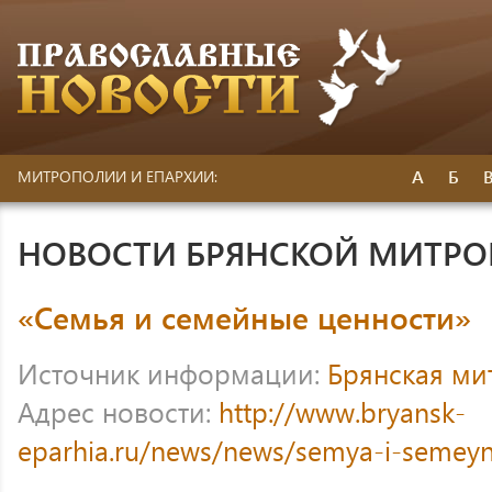
А
Б
МИТРОПОЛИИ И ЕПАРХИИ:
НОВОСТИ БРЯНСКОЙ МИТР
«Семья и семейные ценности»
Источник информации:
Брянская ми
Адрес новости:
http://www.bryansk-
eparhia.ru/news/news/semya-i-semeyn