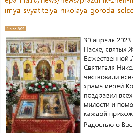
imya-svyatitelya-nikolaya-goroda-selc
1 Мая 2023
30 апреля 2023
Пасхе, святых 
Божественной Л
Святителя Нико
чествовали все
храма иерей Ко
поздравил все
милости и пом
каждой прихож
Радостью о Во