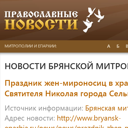
А
Б
МИТРОПОЛИИ И ЕПАРХИИ:
НОВОСТИ БРЯНСКОЙ МИТР
Праздник жен-мироносиц в хра
Святителя Николая города Сел
Источник информации:
Брянская ми
Адрес новости:
http://www.bryansk-
eparhia.ru/news/news/prazdnik-zhen-