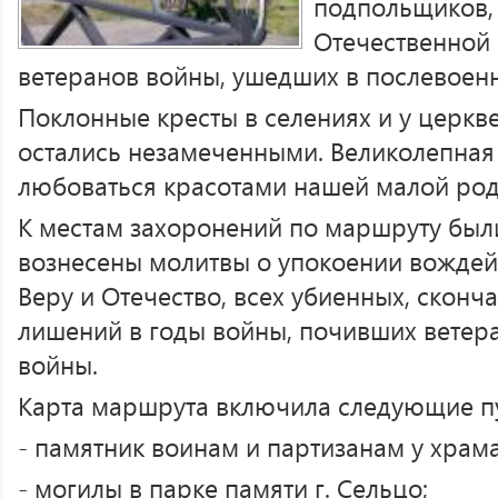
подпольщиков,
Отечественной
ветеранов войны, ушедших в послевоен
Поклонные кресты в селениях и у церкв
остались незамеченными. Великолепная
любоваться красотами нашей малой ро
К местам захоронений по маршруту был
вознесены молитвы о упокоении вождей 
Веру и Отечество, всех убиенных, сконч
лишений в годы войны, почивших ветеран
войны.
Карта маршрута включила следующие п
- памятник воинам и партизанам у храма 
- могилы в парке памяти г. Сельцо;