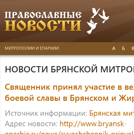
А
Б
МИТРОПОЛИИ И ЕПАРХИИ:
НОВОСТИ БРЯНСКОЙ МИТР
Священник принял участие в в
боевой славы в Брянском и Жи
Источник информации:
Брянская ми
Адрес новости:
http://www.bryansk-
eparhia.ru/news/svyashchennik-prinya