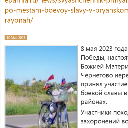
po-mestam-boevoy-slavy-v-bryanskom-
rayonah/
10 Мая 2023
8 мая 2023 год
Победы, настоя
Божией Матери
Чернетово иер
принял участие
боевой славы 
районах.
Участники похо
захоронений во