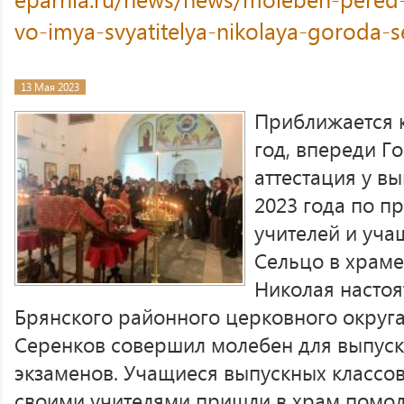
vo-imya-svyatitelya-nikolaya-goroda-s
13 Мая 2023
Приближается 
год, впереди Г
аттестация у в
2023 года по п
учителей и уча
Сельцо в храме
Николая насто
Брянского районного церковного округа
Серенков совершил молебен для выпуск
экзаменов. Учащиеся выпускных классов
своими учителями пришли в храм помо