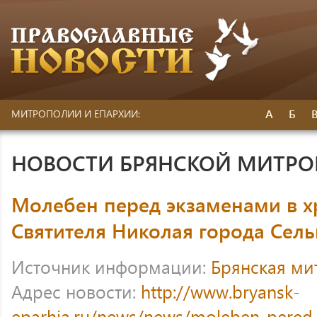
А
Б
МИТРОПОЛИИ И ЕПАРХИИ:
НОВОСТИ БРЯНСКОЙ МИТР
Молебен перед экзаменами в х
Святителя Николая города Сел
Источник информации:
Брянская ми
Адрес новости:
http://www.bryansk-
eparhia.ru/news/news/moleben-pere