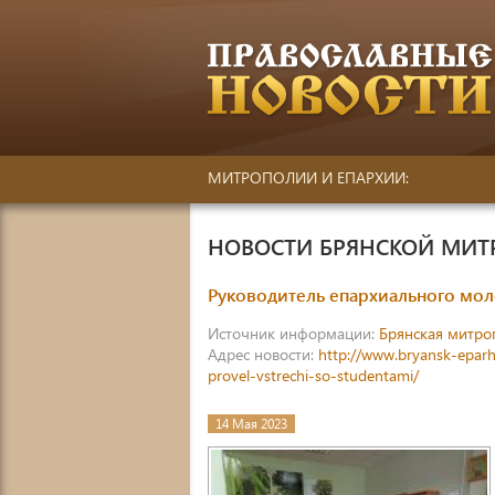
МИТРОПОЛИИ И ЕПАРХИИ:
НОВОСТИ БРЯНСКОЙ МИ
Руководитель епархиального мол
Источник информации:
Брянская митро
Адрес новости:
http://www.bryansk-epar
provel-vstrechi-so-studentami/
14 Мая 2023