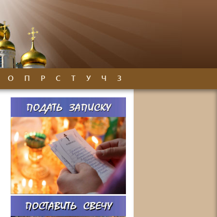
О
П
Р
С
Т
У
Ч
З