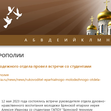
А
Б
В
Д
Е
И
Й
К
Л
М
Н
ТРОПОЛИИ
одежного отдела провел встречи со студентами
полия
hia.ru/news/news/rukovoditel-eparhialnogo-molodezhnogo-otdela-
12 мая 2023 года состоялись встречи руководителя отдела духовно-
нравственного воспитания молодежи Брянской епархии иерея
Алексия Иванова со студентами ГАПОУ "Брянский техникум