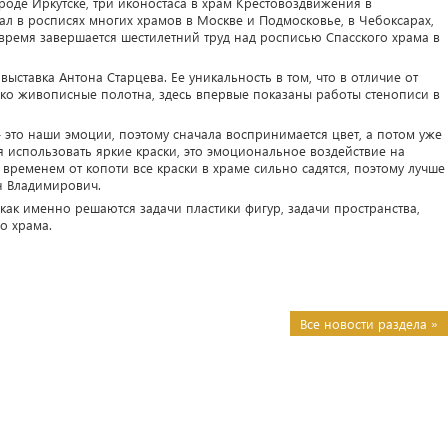
роде Иркутске, три иконостаса в храм Крестовоздвижения в
л в росписях многих храмов в Москве и Подмосковье, в Чебоксарах,
время завершается шестилетний труд над росписью Спасского храма в
выставка Антона Старцева. Ее уникальность в том, что в отличие от
ько живописные полотна, здесь впервые показаны работы стенописи в
– это наши эмоции, поэтому сначала воспринимается цвет, а потом уже
 использовать яркие краски, это эмоциональное воздействие на
о временем от копоти все краски в храме сильно садятся, поэтому лучше
он Владимирович.
как именно решаются задачи пластики фигур, задачи пространства,
о храма.
Все новости раздела »