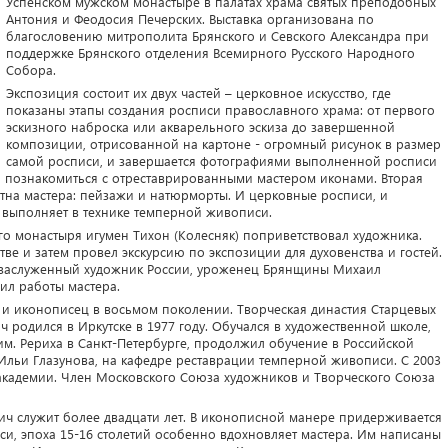
Успенском мужском монастыре в палатах храма святых преподобных
Антония и Феодосия Печерских. Выставка организована по
благословению митрополита Брянского и Севского Александра при
поддержке Брянского отделения Всемирного Русского Народного
Собора.
Экспозиция состоит их двух частей – церковное искусство, где
показаны этапы создания росписи православного храма: от первого
эскизного наброска или акварельного эскиза до завершенной
композиции, отрисованной на картоне - огромный рисунок в размер
самой росписи, и завершается фотографиями выполненной росписи
о познакомиться с отреставрированными мастером иконами. Вторая
тна мастера: пейзажи и натюрморты. И церковные росписи, и
выполняет в технике темперной живописи.
го монастыря игумен Тихон (Колесняк) поприветствовал художника.
тве и затем провел экскурсию по экспозиции для духовенства и гостей.
л заслуженный художник России, уроженец Брянщины Михаил
ил работы мастера.
 и иконописец в восьмом поколении. Творческая династия Старцевых
ч родился в Иркутске в 1977 году. Обучался в художественной школе,
м. Рериха в Санкт-Петербурге, продолжил обучение в Российской
Ильи Глазунова, на кафедре реставрации темперной живописи. С 2003
 академии. Член Московского Союза художников и Творческого Союза
ич служит более двадцати лет. В иконописной манере придерживается
си, эпоха 15-16 столетий особенно вдохновляет мастера. Им написаны