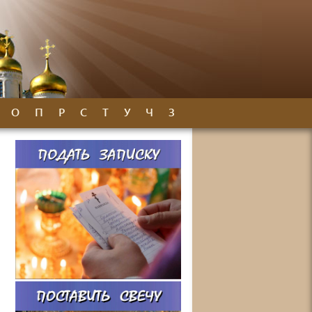
О
П
Р
С
Т
У
Ч
З