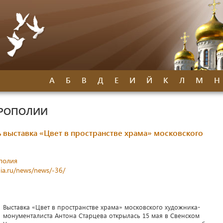
А
Б
В
Д
Е
И
Й
К
Л
М
Н
ТРОПОЛИИ
 выставка «Цвет в пространстве храма» московского
полия
ia.ru/news/news/-36/
Выставка «Цвет в пространстве храма» московского художника-
монументалиста Антона Старцева открылась 15 мая в Свенском