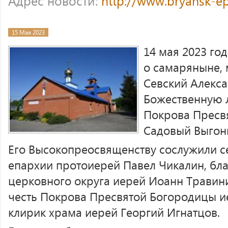
Адрес новости:
http://www.bryansk-e
15 Мая 2023
14 мая 2023 год
о самаряныне, 
Севский Алекс
Божественную л
Покрова Пресв
Садовый Выгон
Его Высокопреосвященству сослужили с
епархии протоиерей Павел Чикалин, бл
церковного округа иерей Иоанн Травини
честь Покрова Пресвятой Богородицы 
клирик храма иерей Георгий Игнатцов.