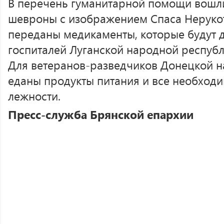
В перечень гуманитар­ной помощи вошли 
шевроны с изображением Спаса Нерукот
переданы медикаменты, которые будут д
госпиталей Лу­ганской народной рес­публ
Для ветеранов-разв­едчиков Донецкой н
еданы продукты питан­ия и все необхо­
лежности.
Пресс-служба Брянской епархии