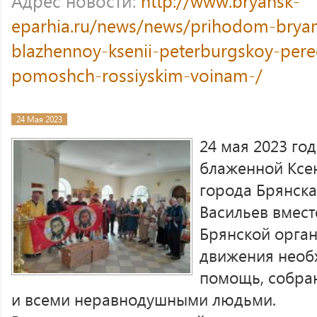
Адрес новости:
http://www.bryansk-
eparhia.ru/news/news/prihodom-brya
blazhennoy-ksenii-peterburgskoy-per
pomoshch-rossiyskim-voinam-/
24 Мая 2023
24 мая 2023 го
блаженной Ксен
города Брянска
Васильев вмест
Брянской орган
движения необ
помощь, собра
и всеми нер­авнодушными людьми.