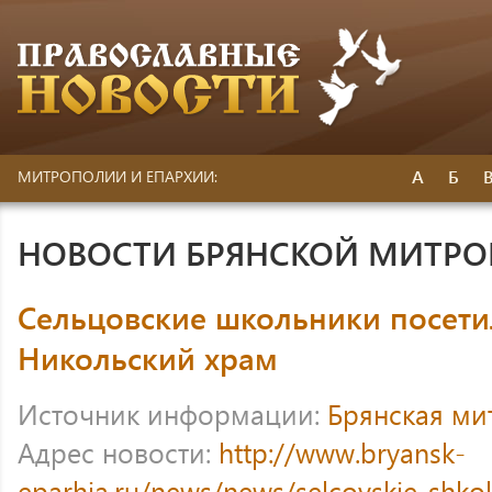
А
Б
МИТРОПОЛИИ И ЕПАРХИИ:
НОВОСТИ БРЯНСКОЙ МИТР
Сельцовские школьники посети
Никольский храм
Источник информации:
Брянская ми
Адрес новости:
http://www.bryansk-
eparhia.ru/news/news/selcovskie-shkoln