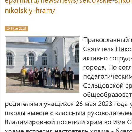
nikolskiy-hram/
27 Мая 2023
Православный 
Святителя Нико
активно сотруд
города. По сог
педагогически
Сельцовской с
общеобразоват
родителями учащихся 26 мая 2023 года 
школы вместе с классным руководителе
Владимировной посетили храм во имя Св
храме встретил настоятель храма - бла