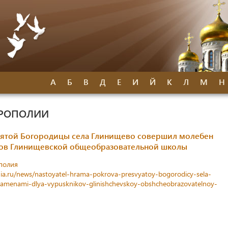
А
Б
В
Д
Е
И
Й
К
Л
М
Н
ТРОПОЛИИ
вятой Богородицы села Глинищево совершил молебен
ков Глинищевской общеобразовательной школы
полия
ia.ru/news/nastoyatel-hrama-pokrova-presvyatoy-bogorodicy-sela-
kzamenami-dlya-vypusknikov-glinishchevskoy-obshcheobrazovatelnoy-