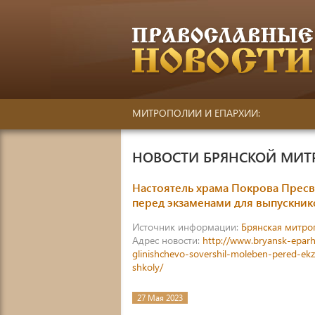
МИТРОПОЛИИ И ЕПАРХИИ:
НОВОСТИ БРЯНСКОЙ МИ
Настоятель храма Покрова Прес
перед экзаменами для выпускни
Источник информации:
Брянская митро
Адрес новости:
http://www.bryansk-eparh
glinishchevo-sovershil-moleben-pered-e
shkoly/
27 Мая 2023