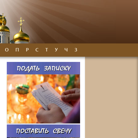
О
П
Р
С
Т
У
Ч
З