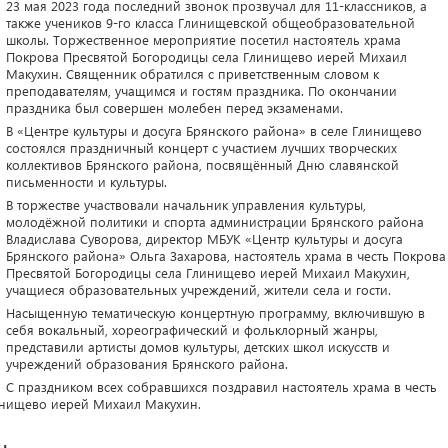
23 мая 2023 года последний звонок прозвучал для 11-классников, а
также учеников 9-го класса Глинищевской общеобразовательной
школы. Торжественное мероприятие посетил настоятель храма
Покрова Пресвятой Богородицы села Глинищево иерей Михаил
Макухин. Священник обратился с приветственным словом к
преподавателям, учащимся и гостям праздника. По окончании
праздника был совершен молебен перед экзаменами.
В «Центре культуры и досуга Брянского района» в селе Глинищево
состоялся праздничный концерт с участием лучших творческих
коллективов Брянского района, посвящённый Дню славянской
письменности и культуры.
В торжестве участвовали начальник управления культуры,
молодёжной политики и спорта администрации Брянского района
Владислава Суворова, директор МБУК «Центр культуры и досуга
Брянского района» Ольга Захарова, настоятель храма в честь Покрова
Пресвятой Богородицы села Глинищево иерей Михаил Макухин,
учащиеся образовательных учреждений, жители села и гости.
Насыщенную тематическую концертную программу, включившую в
себя вокальный, хореографический и фольклорный жанры,
представили артисты домов культуры, детских школ искусств и
учреждений образования Брянского района.
С праздником всех собравшихся поздравил настоятель храма в честь
инищево иерей Михаил Макухин.