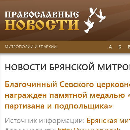
А
Б
МИТРОПОЛИИ И ЕПАРХИИ:
НОВОСТИ БРЯНСКОЙ МИТР
Благочинный Севского церковн
награжден памятной медалью «
партизана и подпольщика»
Источник информации:
Брянская ми