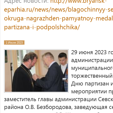
Адрес новости:
http://www.bryansk-
eparhia.ru/news/news/blagochinnyy-
okruga-nagrazhden-pamyatnoy-medaly
partizana-i-podpolshchika/
1 Июля 2023
29 июня 2023 г
администрации
муниципальног
торжественный
Дню партизан 
мероприятии п
заместитель главы администрации Севс
района О.В. Безбородова, заведующая 