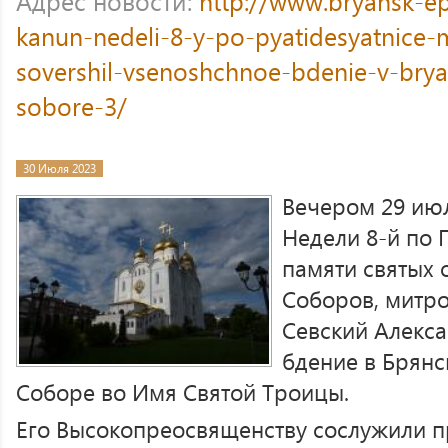
Адрес новости:
http://www.bryansk-e
kanun-nedeli-8-y-po-pyatidesyatnice-m
sovershil-vsenoshchnoe-bdenie-v-bry
sobore-3/
30 Июля 2023
Вечером 29 июл
Недели 8-й по 
памяти святых 
Соборов, митро
Севский Алекс
бдение в Брян
Соборе во Имя Святой Троицы.
Его Высокопреосвященству сослужили п