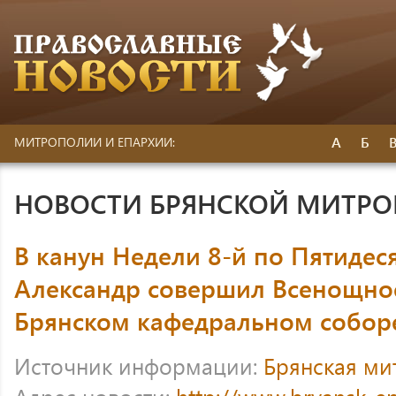
А
Б
МИТРОПОЛИИ И ЕПАРХИИ:
НОВОСТИ БРЯНСКОЙ МИТР
В канун Недели 8-й по Пятиде
Александр совершил Всенощно
Брянском кафедральном собор
Источник информации:
Брянская ми