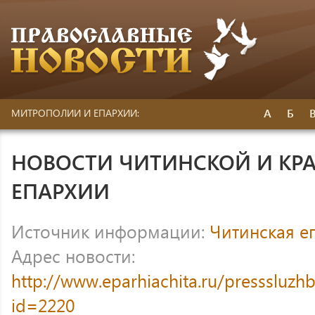
А
Б
МИТРОПОЛИИ И ЕПАРХИИ:
НОВОСТИ ЧИТИНСКОЙ И КР
ЕПАРХИИ
Источник информации:
Читинская е
Адрес новости:
http://www.eparhiachita.ru/presssluzh
id=2220