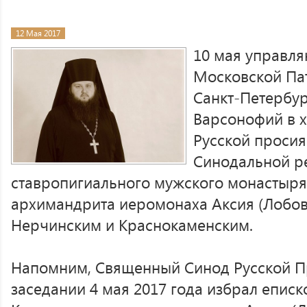
12 Мая 2017
10 мая управл
Московской Па
Санкт-Петербу
Варсонофий в х
Русской проси
Синодальной р
ставропигиального мужского монастыря 
архимандрита иеромонаха Аксия (Лобов
Нерчинским и Краснокаменским.
Напомним, Священный Синод Русской П
заседании 4 мая 2017 года избрал епис