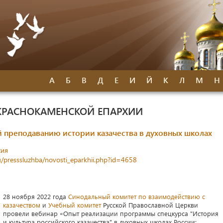
А
Б
В
Д
Е
И
Й
К
Л
М
Н
КРАСНОКАМЕНСКОЙ ЕПАРХИИ
 преподаванию истории казачества в духовных школах
хия
u/presssluzhba/novosti_eparkhii.php?id=4658
28 ноября 2022 года
Синодальный комитет по взаимодействию с
казачеством
и
Учебный комитет
Русской Православной Церкви
провели вебинар «Опыт реализации программы спецкурса "История
и культура российского казачества" в духовных школах России: