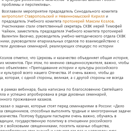
проблемы и перспективы».
Возглавили мероприятие председатель Синодального комитета
митрополит Ставропольский и Невинномысский Кирилл
и
председатель Учебного комитета
протоиерей Максим Козлов
.
Участниками стали ответственный секретарь СКВК иерей Тимофей
Чайкин, заместитель председателя Учебного комитета протоиерей
Валентин Васечко, руководитель учебно-методического отдела СКВК
нники, руководители епархиальных отделов по взаимодействию с
атели духовных семинарий, реализующих спецкурс по истории
озлов отметил, что Церковь и казачество объединяет общая история,
ких моментов. При этом, по мнению священнослужителя, важно, чтобы
о объективен: «Преподавание истории и культуры российского
и культурой всего нашего Отечества. И очень важно, чтобы до
, которая, с одной стороны, великая, а с другой стороны не всегда
в рамках вебинара, была написана по благословению Святейшего
илла и успешно апробирована в ряде духовных семинарий,
онного проживания казаков.
казал о задачах, которые стоят перед семинариями в России: «Дело
вка священников, способных выполнять трудные и многогранные задачи
азачества. Поэтому будущим пастырям очень важно, обучаясь в
традиции, государственную политику в отношении российского
ся с войсковыми священниками, посетить казачьи общества,
 приобретение этих знаний и навыков как раз и направлен курс