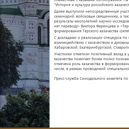
"История и культура российского казачест
Далее выступили непосредственные уча
семинарий, войсковые священники, а та
результаты многолетней научно-исследов
нет переводу» Виктора Ференцева и «Те
формирования Терского казачества (октя
С докладами о реализации спецкурса по 
взаимодействию с казачеством и духовн
Хабаровской, Екатеринбургской, Ставроп
Участники отметили позитивный вклад в 
казачества помогает более полно позна
отмечена роль казачества в формировани
числе, в рамках проводимой специально
Пресс-служба Синодального комитета по