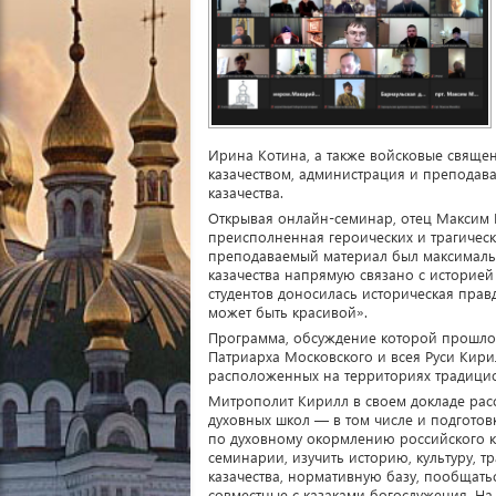
Ирина Котина, а также войсковые свяще
казачеством, администрация и преподав
казачества.
Открывая онлайн-семинар, отец Максим К
преисполненная героических и трагичес
преподаваемый материал был максимальн
казачества напрямую связано с историей 
студентов доносилась историческая правда
может быть красивой».
Программа, обсуждение которой прошло 
Патриарха Московского и всея Руси Кир
расположенных на территориях традици
Митрополит Кирилл в своем докладе расс
духовных школ — в том числе и подгото
по духовному окормлению российского к
семинарии, изучить историю, культуру, 
казачества, нормативную базу, пообщать
совместные с казаками богослужения. На