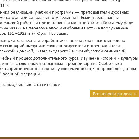
ва"».
стники реализации учебной программы — преподаватели духовных
кже сотрудники синодальных учреждений. Были представлены
ательской работы и презентованы изданные книги: «Казачьему роду
рские казаки на переломе эпох. Антибольшевистские вооруженные
брь 1917-1922 гг.)» Юрия Пыльцына.
истории казачества и соработничестве епархиальных отделов по
ых семинарий выступили священнослужители и преподаватели
ольской, Донской, Екатеринодарской и Оренбургской семинарий.
учебный процесс дополнительного курса. Изучение истории и культуры
комиться с ключевыми событиями в родной стране. Особо была
и патриотического сознания у современников, что проявилось, в том
й военной операции.
 взаимодействию с казачеством
Все новости раздела »