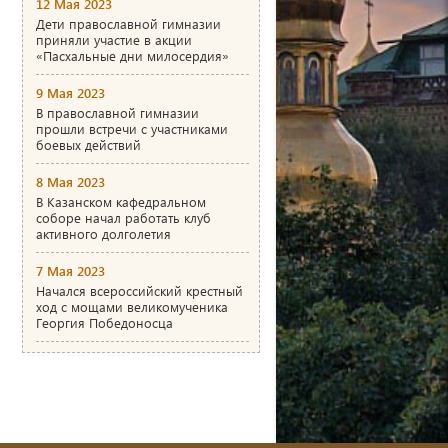
12 Мая 2023
Дети православной гимназии
приняли участие в акции
«Пасхальные дни милосердия»
9 Мая 2023
В православной гимназии
прошли встречи с участниками
боевых действий
8 Мая 2023
В Казанском кафедральном
соборе начал работать клуб
активного долголетия
7 Мая 2023
Начался всероссийский крестный
ход с мощами великомученика
Георгия Победоносца