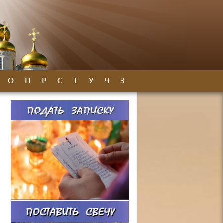
О
П
Р
С
Т
У
Ч
З