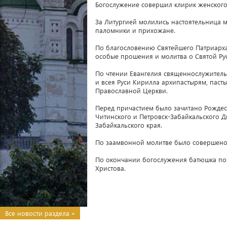
Богослужение совершил клирик женского
За Литургией молились настоятельница м
паломники и прихожане.
По благословению Святейшего Патриарха
особые прошения и молитва о Святой Ру
По чтении Евангелия священнослужитель
и всея Руси Кирилла архипастырям, пас
Православной Церкви.
Перед причастием было зачитано Рождес
Читинского и Петровск-Забайкальского
Забайкальского края.
По заамвонной молитве было совершено 
По окончании богослужения батюшка поз
Христова.
Все новости раздела »