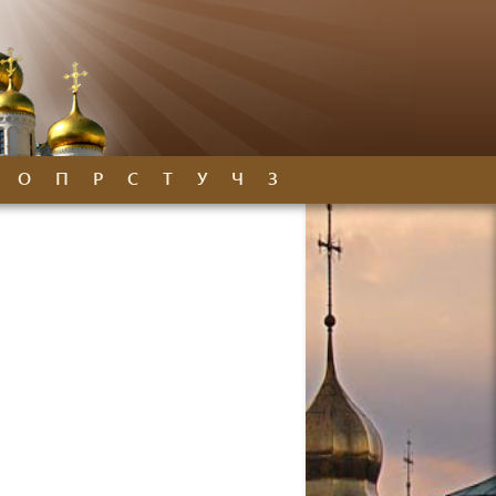
О
П
Р
С
Т
У
Ч
З