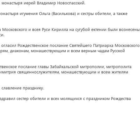
 монастыря иерей Владимир Новоспасский.
онастыря игумения Ольга (Василькова) и сестры обители, а также
 Московского и всея Руси Кирилла на сугубой ектении были вознесены
си.
 огласил Рождественское послание Святейшего Патриарха Московского
тырям, диаконам, монашествующим и всем верным чадам Русской
твенское послание главы Забайкальской митрополии, митрополита
 Димитрия священнослужителям, монашествующим и всем жителям
славление празднику.
дравил сестер обители и всех молящихся с праздником Рождества