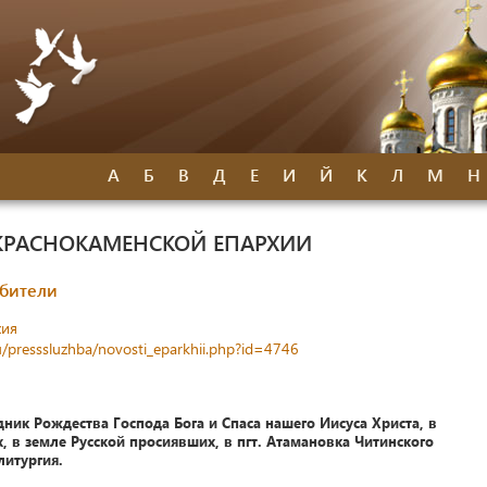
А
Б
В
Д
Е
И
Й
К
Л
М
Н
КРАСНОКАМЕНСКОЙ ЕПАРХИИ
обители
хия
u/presssluzhba/novosti_eparkhii.php?id=4746
аздник Рождества Господа Бога и Спаса нашего Иисуса Христа, в
, в земле Русской просиявших, в пгт. Атамановка Читинского
литургия.