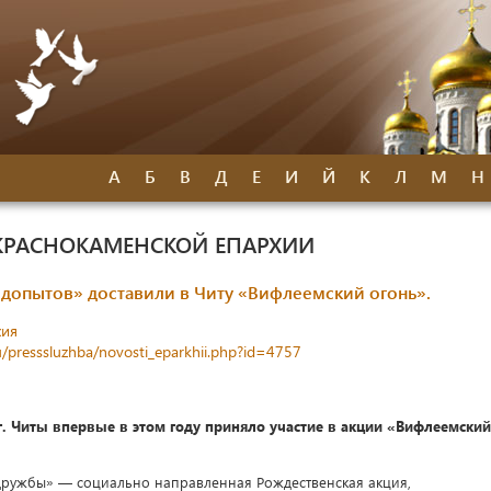
А
Б
В
Д
Е
И
Й
К
Л
М
Н
КРАСНОКАМЕНСКОЙ ЕПАРХИИ
едопытов» доставили в Читу «Вифлеемский огонь».
хия
u/presssluzhba/novosti_eparkhii.php?id=4757
. Читы впервые в этом году приняло участие в акции «Вифлеемский
 дружбы» — социально направленная Рождественская акция,