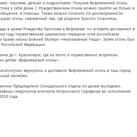
ми, скаутами, детьми и подростками. Получив Вифлеемский огонь,
стова у себя дома. С Рождественским огнем можно прийти не только в
сти общения, в помощи. Также можно посетить по договоренности
 руках огонь, зажженный там, где родился Христос Спаситель.
ы в храме Рождества Христова в Вифлееме, по эстафете доставляют в
том году торжественная церемония передачи огня российским
м храме иконы Божией Матери «Неупиваемая Чаша». Затем огонь был
м Российской Федерации.
ине до г. Красноярск, где их тепло и торжественно встретили.
и детям «Вифлеемский огонь».
агополучно вернулись и доставили Вифлеемский огонь в наш город.
енный молебен.
вению Председателя Синодального отдела по делам молодежи,
славных следопытов епископа Истринского Серафима во исполнение
010 года.