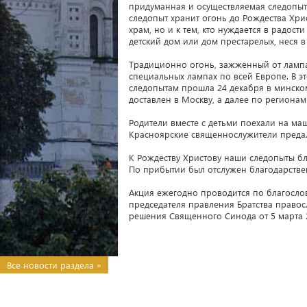
придуманная и осуществляемая следопыта
следопыт хранит огонь до Рождества Хри
храм, но и к тем, кто нуждается в радо
детский дом или дом престарелых, неся в
Традиционно огонь, зажженный от лампад
специальных лампах по всей Европе. В э
следопытам прошла 24 декабря в минско
доставлен в Москву, а далее по региона
Родители вместе с детьми поехали на маш
Красноярские священнослужители предал
К Рождеству Христову наши следопыты бл
По прибытии был отслужен благодарств
Акция ежегодно проводится по благосло
председателя правления Братства право
решения Священного Синода от 5 марта 2
Все новости раздела »