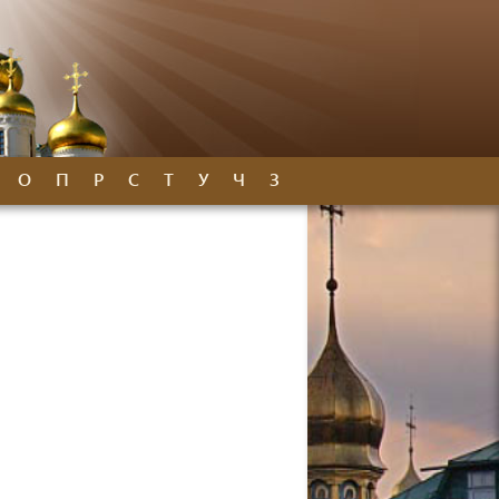
О
П
Р
С
Т
У
Ч
З