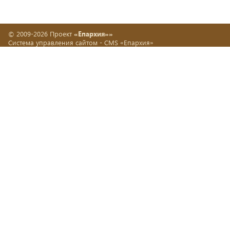
© 2009-2026 Проект
«Епархия»»
Система управления сайтом -
CMS «Епархия»