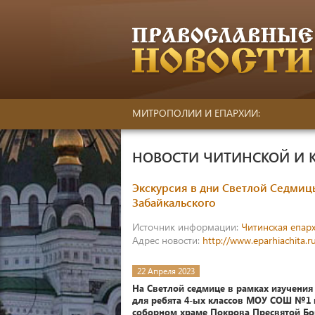
МИТРОПОЛИИ И ЕПАРХИИ:
НОВОСТИ ЧИТИНСКОЙ И 
Экскурсия в дни Светлой Седми
Забайкальского
Источник информации:
Читинская епар
Адрес новости:
http://www.eparhiachita.r
22 Апреля 2023
На Светлой седмице в рамках изучения
для ребята 4-ых классов МОУ СОШ №1 г.
соборном храме Покрова Пресвятой Б