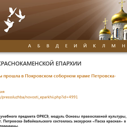
А
Б
В
Д
Е
И
Й
К
Л
М
Н
КРАСНОКАМЕНСКОЙ ЕПАРХИИ
цы прошла в Покровском соборном храме Петровска-
хия
u/presssluzhba/novosti_eparkhii.php?id=4991
 учебного предмета ОРКСЭ, модуль Основы православной культуры,
 Петровска-Забайкальского состоялась экскурсия «Пасха красная» в
огородицы.