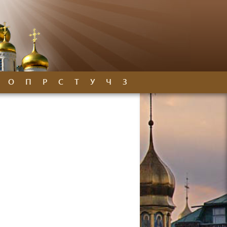
О
П
Р
С
Т
У
Ч
З