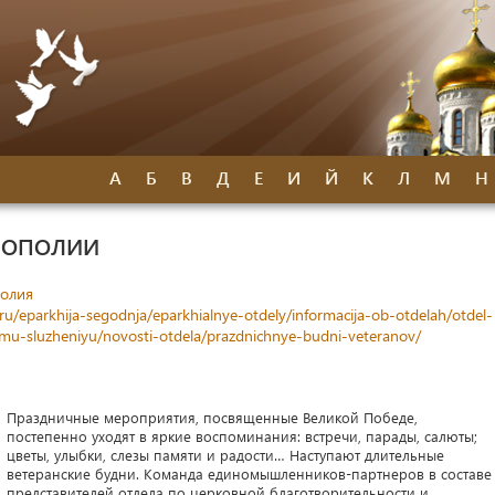
А
Б
В
Д
Е
И
Й
К
Л
М
Н
РОПОЛИИ
олия
ru/eparkhija-segodnja/eparkhialnye-otdely/informacija-ob-otdelah/otdel-
nomu-sluzheniyu/novosti-otdela/prazdnichnye-budni-veteranov/
Праздничные мероприятия, посвященные Великой Победе,
постепенно уходят в яркие воспоминания: встречи, парады, салюты;
цветы, улыбки, слезы памяти и радости… Наступают длительные
ветеранские будни. Команда единомышленников-партнеров в составе
представителей отдела по церковной благотворительности и