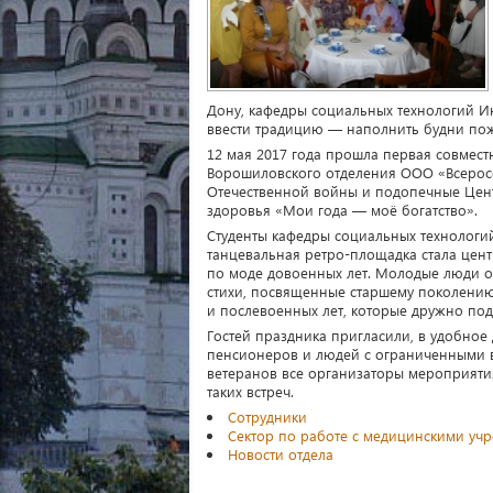
Дону, кафедры социальных технологий И
ввести традицию — наполнить будни по
12 мая 2017 года прошла первая совмест
Ворошиловского отделения ООО «Всеросс
Отечественной войны и подопечные Цен
здоровья «Мои года — моё богатство».
Студенты кафедры социальных технологи
танцевальная ретро-площадка стала цен
по моде довоенных лет. Молодые люди об
стихи, посвященные старшему поколению
и послевоенных лет, которые дружно под
Гостей праздника пригласили, в удобное 
пенсионеров и людей с ограниченными 
ветеранов все организаторы мероприятия
таких встреч.
Сотрудники
Сектор по работе с медицинскими уч
Новости отдела