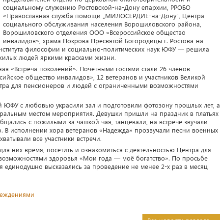
социальному служению Ростовской-на-Дону епархии, РРОБО
«Православная служба помощи „МИЛОСЕРДИЕ-на-Дону“, Центра
социального обслуживания населения Ворошиловского района,
Ворошиловского отделения ООО «Всероссийское общество
инвалидов», храма Покрова Пресвятой Богородицы г. Ростова-на-
нститута философии и социально-политических наук ЮФУ — решила
жилых людей яркими красками жизни.
ная «Встреча поколений». Почетными гостями стали 26 членов
ийское общество инвалидов», 12 ветеранов и участников Великой
тра для пенсионеров и людей с ограниченными возможностями
й ЮФУ с любовью украсили зал и подготовили фотозону прошлых лет, а
тральным местом мероприятия. Девушки пришли на праздник в платьях
щались с пожилыми за чашкой чая, танцевали, на встрече звучали
. В исполнении хора ветеранов «Надежда» прозвучали песни военных
хватывали все участники встречи.
для них время, посетить и ознакомиться с деятельностью Центра для
возможностями здоровья «Мои года — моё богатство». По просьбе
 единодушно высказались за проведение не менее 2-х раз в месяц
реждениями