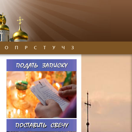
О
П
Р
С
Т
У
Ч
З