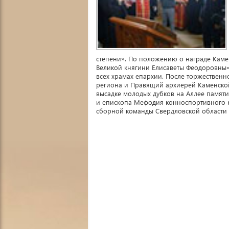
степени». По положению о награде Кам
Великой княгини Елисаветы Феодоровны»,
всех храмах епархии. После торжественно
региона и Правящий архиерей Каменской
высадке молодых дубков на Аллее памят
и епископа Мефодия конноспортивного к
сборной команды Свердловской области 