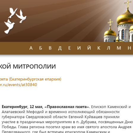
А
Б
В
Д
Е
И
Й
К
Л
М
Н
СКОЙ МИТРОПОЛИИ
зета (Екатеринбургская епархия)
r.ru/events/at30840
Екатеринбург, 12 мая, «Православная газета»
. Епископ Каменский и
Алапаевский Мефодий и временно исполняющий обязанности
губернатора Свердловской области Евгений Куйвашев приняли
участие в праздничных мероприятиях в п. Дубрава, посвященных Дню
Победы. Глава региона посетил храм во имя святого апостола Андрея
Первозванного, где был встречен епископом Каменским и