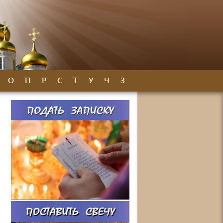
О
П
Р
С
Т
У
Ч
З