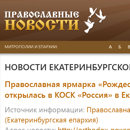
А
Б
МИТРОПОЛИИ И ЕПАРХИИ:
НОВОСТИ ЕКАТЕРИНБУРГСК
Православная ярмарка «Рождес
открылась в КОСК «Россия» в Е
Источник информации:
Православна
(Екатеринбургская епархия)
Адрес новости:
http://orthodox-newsp