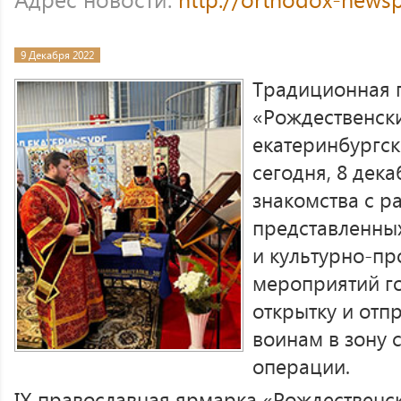
9 Декабря 2022
Традиционная 
«Рождественски
екатеринбургс
сегодня, 8 дека
знакомства с р
представленных
и культурно-пр
мероприятий го
открытку и отп
воинам в зону 
операции.
IX православная ярмарка «Рождественс