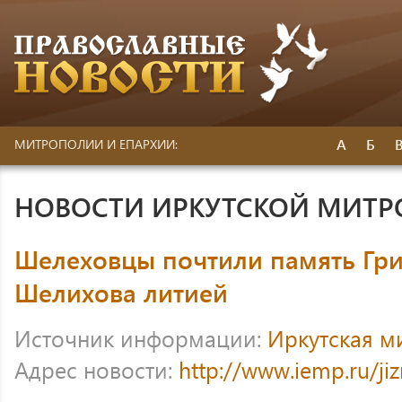
А
Б
МИТРОПОЛИИ И ЕПАРХИИ:
НОВОСТИ ИРКУТСКОЙ МИТ
Шелеховцы почтили память Гр
Шелихова литией
Источник информации:
Иркутская м
Адрес новости:
http://www.iemp.ru/ji