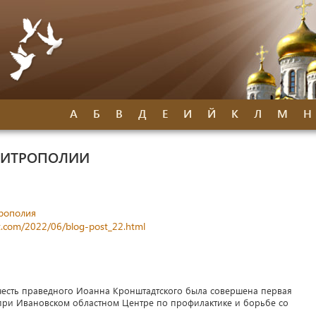
А
Б
В
Д
Е
И
Й
К
Л
М
Н
МИТРОПОЛИИ
рополия
ot.com/2022/06/blog-post_22.html
честь праведного Иоанна Кронштадтского была совершена первая
при Ивановском областном Центре по профилактике и борьбе со