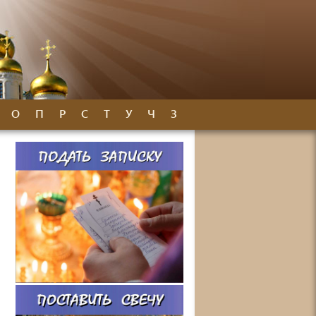
О
П
Р
С
Т
У
Ч
З