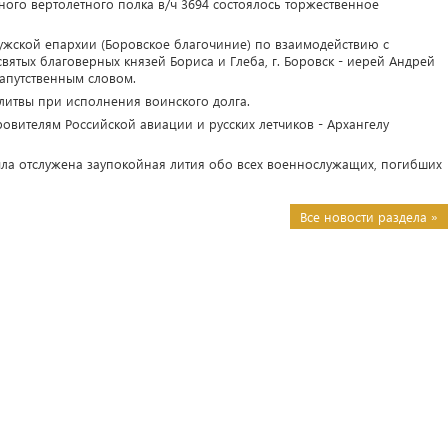
ного вертолетного полка в/ч 3694 состоялось торжественное
ужской епархии (Боровское благочиние) по взаимодействию с
вятых благоверных князей Бориса и Глеба, г. Боровск - иерей Андрей
апутственным словом.
литвы при исполнения воинского долга.
овителям Российской авиации и русских летчиков - Архангелу
а отслужена заупокойная лития обо всех военнослужащих, погибших
Все новости раздела »