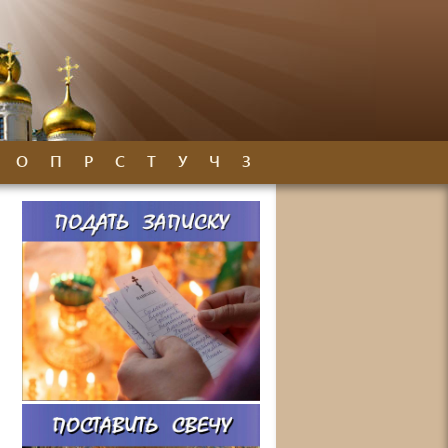
О
П
Р
С
Т
У
Ч
З