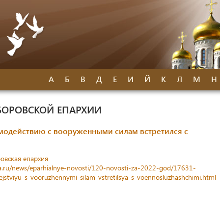
А
Б
В
Д
Е
И
Й
К
Л
М
Н
БОРОВСКОЙ ЕПАРХИИ
модействию с вооруженными силам встретился с
овская епархия
a.ru/news/eparhialnye-novosti/120-novosti-za-2022-god/17631-
tviyu-s-vooruzhennymi-silam-vstretilsya-s-voennosluzhashchimi.html