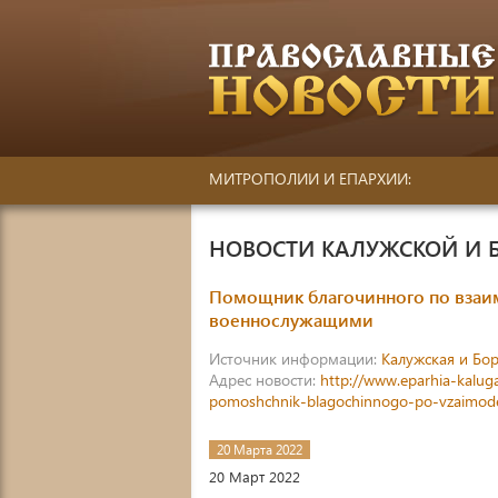
МИТРОПОЛИИ И ЕПАРХИИ:
НОВОСТИ КАЛУЖСКОЙ И 
Помощник благочинного по взаи
военнослужащими
Источник информации:
Калужская и Бор
Адрес новости:
http://www.eparhia-kalug
pomoshchnik-blagochinnogo-po-vzaimodejs
20 Марта 2022
20 Март 2022