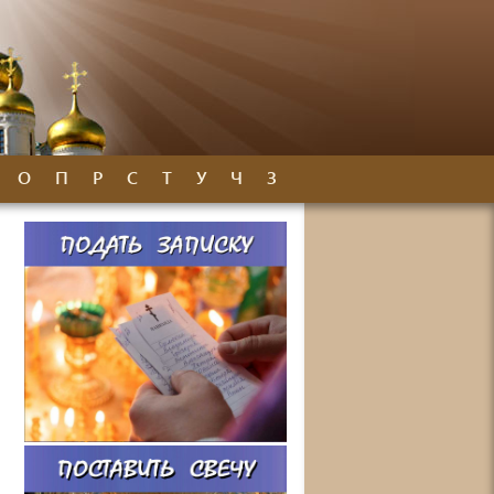
О
П
Р
С
Т
У
Ч
З