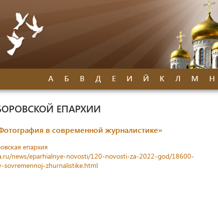
А
Б
В
Д
Е
И
Й
К
Л
М
Н
БОРОВСКОЙ ЕПАРХИИ
«Фотография в современной журналистике»
овская епархия
a.ru/news/eparhialnye-novosti/120-novosti-za-2022-god/18600-
-v-sovremennoj-zhurnalistike.html