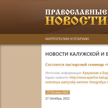
МИТРОПОЛИИ И ЕПАРХИИ:
НОВОСТИ КАЛУЖСКОЙ И 
Состоится пастырский семинар 
Источник информации:
Калужская и Бор
Адрес новости:
http://www.eparhia-kalug
sostoitsya-pastyrskij-seminar-fotografiya
27 Октября 2022
27 Октябрь 2022