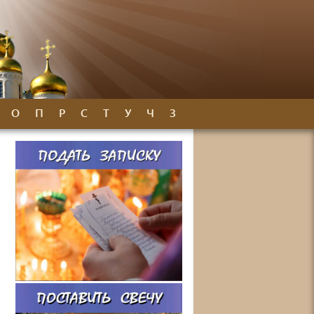
О
П
Р
С
Т
У
Ч
З