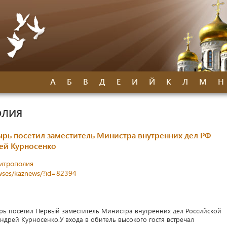
А
Б
В
Д
Е
И
Й
К
Л
М
Н
ОЛИЯ
рь посетил заместитель Министра внутренних дел РФ
ей Курносенко
митрополия
newses/kaznews/?id=82394
рь посетил Первый заместитель Министра внутренних дел Российской
дрей Курносенко.У входа в обитель высокого гостя встречал