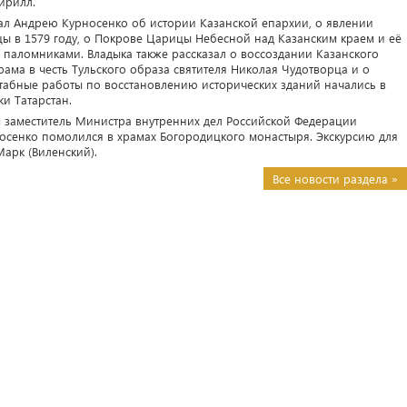
ирилл.
зал Андрею Курносенко об истории Казанской епархии, о явлении
ы в 1579 году, о Покрове Царицы Небесной над Казанским краем и её
паломниками. Владыка также рассказал о воссоздании Казанского
ама в честь Тульского образа святителя Николая Чудотворца и о
табные работы по восстановлению исторических зданий начались в
и Татарстан.
 заместитель Министра внутренних дел Российской Федерации
осенко помолился в храмах Богородицкого монастыря. Экскурсию для
Марк (Виленский).
Все новости раздела »