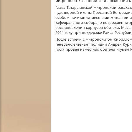
митрополит Казанский и Татарстанский К
Глава Татарстанской митрополии расска
чудотворной иконы Пресвятой Богородиц
особом почитании местными жителями и 
кафедрального собора, о возрождении хр
восстановлении корпусов обители. Масш
2024 году при поддержке Раиса Республик
После встречи с митрополитом Кириллом
генерал-лейтенант полиции Андрей Курн
гостя провёл наместник обители игумен 