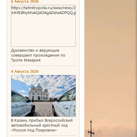
6 Августа 2026
https://tatmitropolia.ru/www/news/2026/8/1786004466_00_AgACAg
iHHlEBNyMvAQADAgADdwADPQQ.jpg
Духовенство и верующие
совершают прохождение по
Тропе Макария
4 Августа 2026
В Казань прибыл Всероссийский
автомобильный крестный ход
«Россия под Покровом»