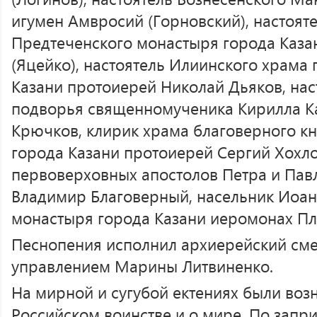
игумен Амвросий (Горновский), настоят
Предтеченского монастыря города Каза
(Яцейко), настоятель Илиинского храма
Казани протоиерей Николай Дьяков, нас
подворья священномученика Кирилла Ка
Крючков, клирик храма благоверного кн
города Казани протоиерей Сергий Хохло
первоверховных апостолов Петра и Павл
Владимир Благоверный, насельник Иоа
монастыря города Казани иеромонах Пл
Песнопения исполнил архиерейский см
управлением Марины Литвиненко.
На мирной и сугубой ектениях были воз
Российском воинстве и о мире. По запр