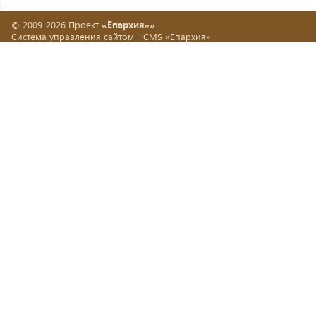
© 2009-2026 Проект
«Епархия»»
Система управления сайтом -
CMS «Епархия»