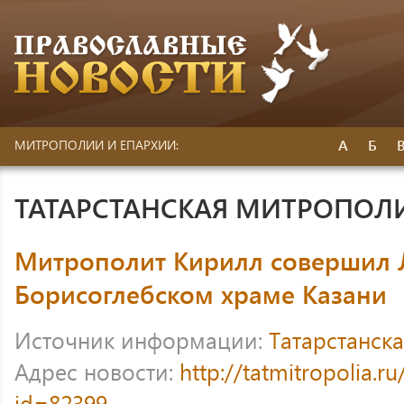
А
Б
МИТРОПОЛИИ И ЕПАРХИИ:
ТАТАРСТАНСКАЯ МИТРОПОЛ
Митрополит Кирилл совершил 
Борисоглебском храме Казани
Источник информации:
Татарстанск
Адрес новости:
http://tatmitropolia.
id=82399