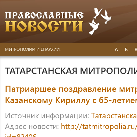
А
Б
МИТРОПОЛИИ И ЕПАРХИИ:
ТАТАРСТАНСКАЯ МИТРОПОЛ
Патриаршее поздравление мит
Казанскому Кириллу с 65-летие
Источник информации:
Татарстанск
Адрес новости:
http://tatmitropolia.
id=82406