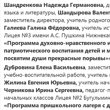
Шандренкова Надежда Германовна,
д
языка и литературы,
Шандырова Валент
заместитель директора, учитель родного
Галиева Галина Фёдоровна,
учитель и
Лицея №3 имени А.С. Пушкина Нижнекам
«
Программа духовно-нравственного и
патриотического воспитания детей и
посвятим души прекрасные порывы»
Дубровина Елена Васильевна
, замести
учебно-воспитательной работе, учитель 
Жилина Евгения Юрьевна,
учитель нач
Черникова Ирина Сергеевна,
педагог-п
начальных классов Лицея №2 Бугульмин
«
Программа пришкольного лагеря с