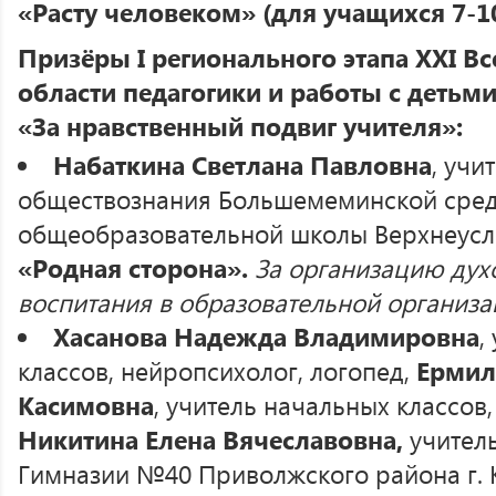
«Расту человеком» (для учащихся 7-10
Призёры I регионального этапа XXI Вс
области педагогики и работы с детьм
«За нравственный подвиг учителя»:
Набаткина Светлана Павловна
, учи
обществознания Большемеминской сре
общеобразовательной школы Верхнеусло
«Родная сторона».
За организацию дух
воспитания в образовательной организа
Хасанова Надежда Владимировна
,
классов, нейропсихолог, логопед,
Ермил
Касимовна
, учитель начальных классов,
Никитина Елена Вячеславовна,
учител
Гимназии №40 Приволжского района г. К