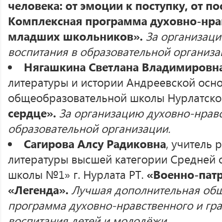
человека: от эмоции к поступку, от п
Комплексная программа духовно-нра
младших школьников
»
.
За организац
воспитания в образовательной организа
Нягашкина Светлана Владимировн
литературы и истории Андреевской осн
общеобразовательной школы Нурлатско
сердце».
За организацию духовно-нравс
образовательной организации.
Сагирова Алсу Радиковна
, учитель 
литературы высшей категории Средней
школы №1» г. Нурлата РТ.
«Военно-пат
«Легенда».
Лучшая дополнительная об
программа духовно-нравственного и гр
воспитания детей и молодёжи.