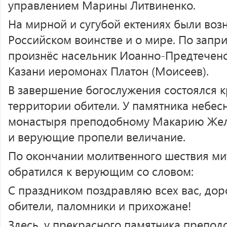
управлением Марины Литвиненко.
На мирной и сугубой ектениях были воз
Российском воинстве и о мире. По запр
произнёс насельник Иоанно-Предтеченс
Казани иеромонах Платон (Моисеев).
В завершение богослужения состоялся к
территории обители. У памятника небе
монастыря преподобному Макарию Жел
и верующие пропели величание.
По окончании молитвенного шествия ми
обратился к верующим со словом:
С праздником поздравляю всех вас, доро
обители, паломники и прихожане!
Здесь, у прекрасного памятника препо