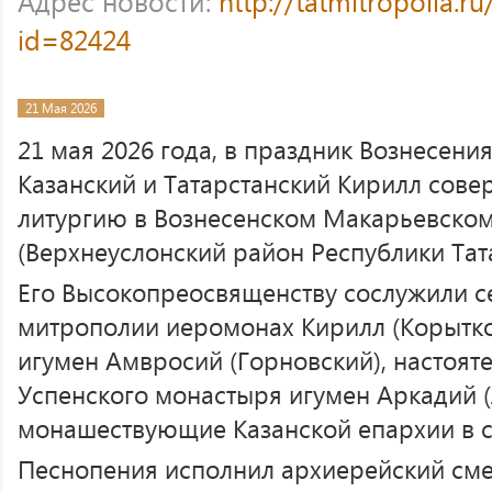
Адрес новости:
http://tatmitropolia.
id=82424
21 Мая 2026
21 мая 2026 года, в праздник Вознесени
Казанский и Татарстанский Кирилл сов
литургию в Вознесенском Макарьевско
(Верхнеуслонский район Республики Тата
Его Высокопреосвященству сослужили с
митрополии иеромонах Кирилл (Корытко
игумен Амвросий (Горновский), настоят
Успенского монастыря игумен Аркадий (
монашествующие Казанской епархии в 
Песнопения исполнил архиерейский см