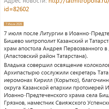
Адрес новости:
http://tatmitropolia.
id=82602
7 Июля 2026
7 июля после Литургии в Иоанно-Предте
Бишево митрополит Казанский и Татарст
храм апостола Андрея Первозванного в
(Апастовский район Татарстана).
Владыка совершил освящение колоколов
Архипастырю сослужили секретарь Тата
иеромонах Кирилл (Корытко), благочин
округа Казанской епархии протоиерей И
Иоанно-Предтеченского храма села Биш
Грязнов, наместник Свияжского Успенск