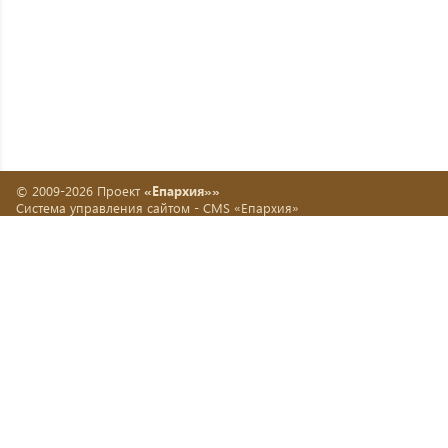
© 2009-2026 Проект
«Епархия»»
Система управления сайтом -
CMS «Епархия»